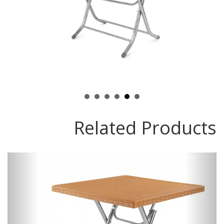
Related Products
vious
Next