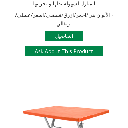
المنازل لسهولة نقلها و تخزينها
- الألوان:بني/احمر/ازرق/فستقي/اصفر/عسلي/
برتقالي
التفاصيل
Ask About This Product