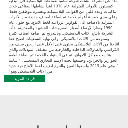
نبذة عن الشركة: نشأت شركة سامبا لصناعات البلاستكية في البداية
كمستورد للأدوات المنزلية. عام 1978 ابتدأ نشاطها الصناعي بثلاث
ماكينات وعدد قليل من القوالب البلاستيكية وبعشرة موظفين فقط.
وعلى مدى خمسة أعوام لاحقة تم اضافة اصناف جديدة من الادوات
المنزلية بالاضافة الى القواوير الزراعية لخط الانتاج. مع حلول عام
1990 ونظرا لإرتفاع أسعار المفروشات الخشبية والمعدنية، بدأت
الشركة بانتاج الاثاث البلاستيكي. وبالتدريج تم اضافة اصناف كثيرة
ومتنوعة من الاثاث البلاستيكي. وفي نهاية التسعينات اصبح خط
انتاجنا من الأثاث البلاستيكي يحتوي على الأقل على اربعين صنف من
الكراسي والطاولات الداخلية والخارجية من مختلف الموديلات والذي
يتناسب مع كل الاذواق، ثم في السنوات اللاحقة تم اضافة أطقم
الجوارير والخزائن، وجميعها تحت الإسم التجاري المسجـــل " سامبا
". وفي عام 2013 ولسعينا للتميز والتنوع اضيف لخط الانتاج نوع جديد
من الاثاث البلاستيكي وهو ا
قراءة المزيد