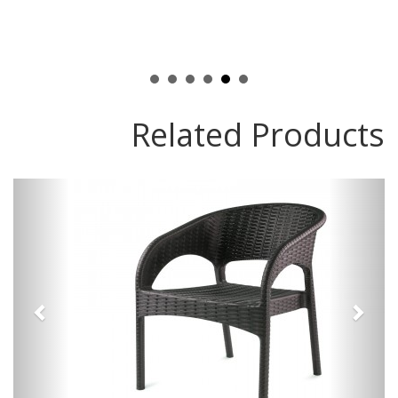
Related Products
vious
Next