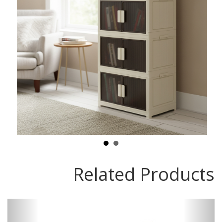
Related Products
vious
Next