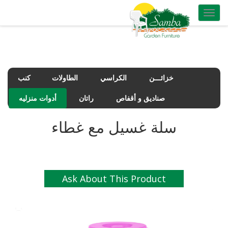
Toggle
navigation
خزائـــن
الكراسي
الطاولات
كنب
صناديق و أقفاص
راتان
أدوات منزليه
سلة غسيل مع غطاء
Ask About This Product