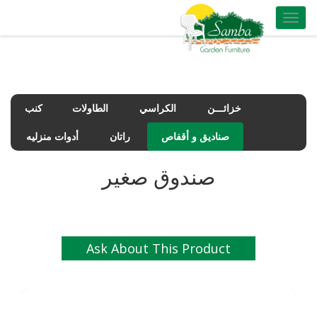
Toggle
navigation
خزائـــن
الكراسي
الطاولات
كنب
صناديق و أقفاص
راتان
أدوات منزليه
صندوق صغير
Ask About This Product